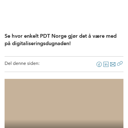
Se hvor enkelt PDT Norge gjør det å være med
på digitaliseringsdugnaden!
Del denne siden:
F
L
E
Kop
a
i
-
len
c
n
p
e
k
o
b
e
s
o
d
t
o
I
k
n