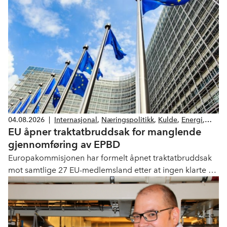
04.08.2026
|
Internasjonal
,
Næringspolitikk
,
Kulde
,
Energi
,
EU åpner traktatbruddsak for manglende
Klima og miljø
,
Lover og forskrifter
gjennomføring av EPBD
Europakommisjonen har formelt åpnet traktatbruddsak
mot samtlige 27 EU-medlemsland etter at ingen klarte å
innlemme det reviderte bygningsenergidirektivet (recast
EPBD) i sin nasjonale lovgivning innen fristen i mai 2026.