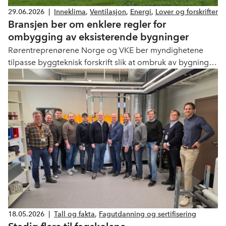
29.06.2026
|
Inneklima
,
Ventilasjon
,
Energi
,
Lover og forskrifter
Bransjen ber om enklere regler for
ombygging av eksisterende bygninger
Rørentreprenørene Norge og VKE ber myndighetene
tilpasse byggteknisk forskrift slik at ombruk av bygninger
faktisk blir gjennomførbart.
18.05.2026
|
Tall og fakta
,
Fagutdanning og sertifisering