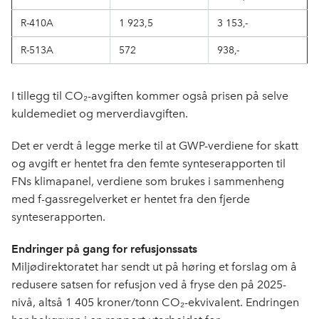
R-410A
1 923,5
3 153,-
R-513A
572
938,-
I tillegg til CO₂-avgiften kommer også prisen på selve
kuldemediet og merverdiavgiften.
Det er verdt å legge merke til at GWP-verdiene for skatt
og avgift er hentet fra den femte synteserapporten til
FNs klimapanel, verdiene som brukes i sammenheng
med f-gassregelverket er hentet fra den fjerde
synteserapporten.
Endringer på gang for refusjonssats
Miljødirektoratet har sendt ut på høring et forslag om å
redusere satsen for refusjon ved å fryse den på 2025-
nivå, altså 1 405 kroner/tonn CO₂-ekvivalent. Endringen