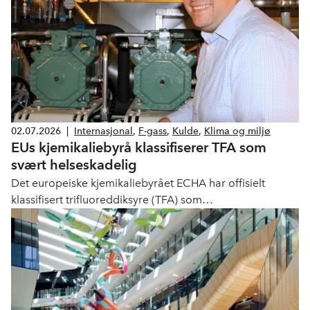
02.07.2026
|
Internasjonal
,
F-gass
,
Kulde
,
Klima og miljø
EUs kjemikaliebyrå klassifiserer TFA som
svært helseskadelig
Det europeiske kjemikaliebyrået ECHA har offisielt
klassifisert trifluoreddiksyre (TFA) som
reproduksjonstoksisk (kategori 1B), og konkluderer med
at stoffet «kan skade det ufødte barnet» og er «mistenkt
for å skade fruktbarheten». R-1234yf (HFO) er i dag den
største kilden til menneskeskapt TFA fra kuldebransjen.