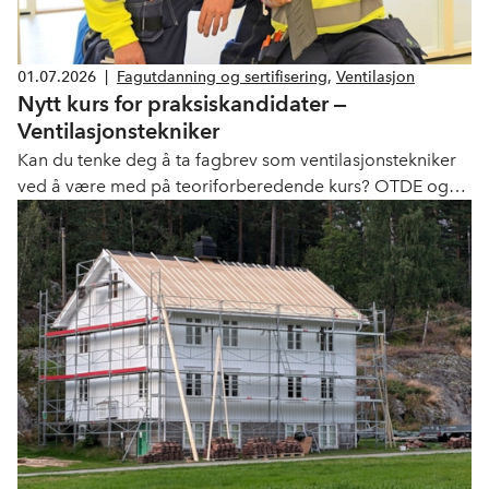
01.07.2026
|
Fagutdanning og sertifisering
,
Ventilasjon
Nytt kurs for praksiskandidater ‒
Ventilasjonstekniker
Kan du tenke deg å ta fagbrev som ventilasjonstekniker
ved å være med på teoriforberedende kurs? OTDE og
VKE setter nå opp et nytt kurs til høsten.