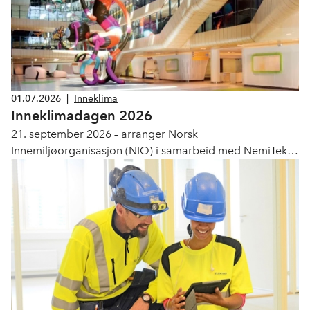
01.07.2026
|
Inneklima
Inneklimadagen 2026
21. september 2026 – arranger Norsk
Innemiljøorganisasjon (NIO) i samarbeid med NemiTek
én hel dag viet til kunnskap, forskning og praksis innen
inneklima, og en markering av 25 år med NIO.