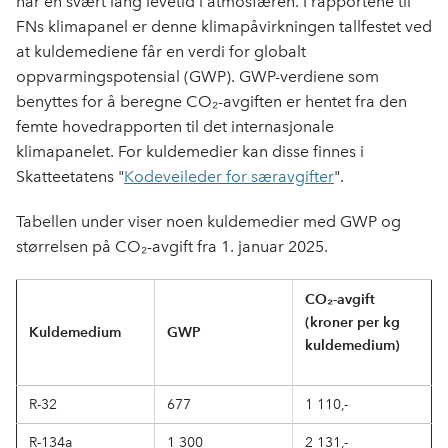
har en svært lang levetid i atmosfæren. I rapportene til
FNs klimapanel er denne klimapåvirkningen tallfestet ved
at kuldemediene får en verdi for globalt
oppvarmingspotensial (GWP). GWP-verdiene som
benyttes for å beregne CO₂-avgiften er hentet fra den
femte hovedrapporten til det internasjonale
klimapanelet. For kuldemedier kan disse finnes i
Skatteetatens "
Kodeveileder for særavgifter
".
Tabellen under viser noen kuldemedier med GWP og
størrelsen på CO₂-avgift fra 1. januar 2025.
CO₂-avgift
(kroner per kg
Kuldemedium
GWP
kuldemedium)
R-32
677
1 110,-
R-134a
1 300
2 131,-