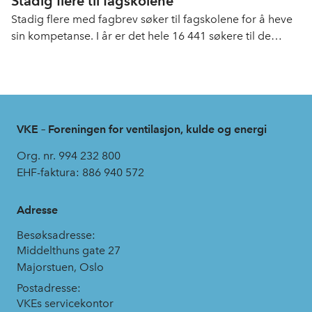
Stadig flere til fagskolene
Stadig flere med fagbrev søker til fagskolene for å heve
sin kompetanse. I år er det hele 16 441 søkere til de
forskjellige fagene som fagskolene tilbyr, over 300 av
disse har søkt til fag som relevante for vår bransje.
VKE – Foreningen for ventilasjon, kulde og energi
Org. nr. 994 232 800
EHF-faktura: 886 940 572
Adresse
Besøksadresse:
Middelthuns gate 27
Majorstuen, Oslo
Postadresse:
VKEs servicekontor