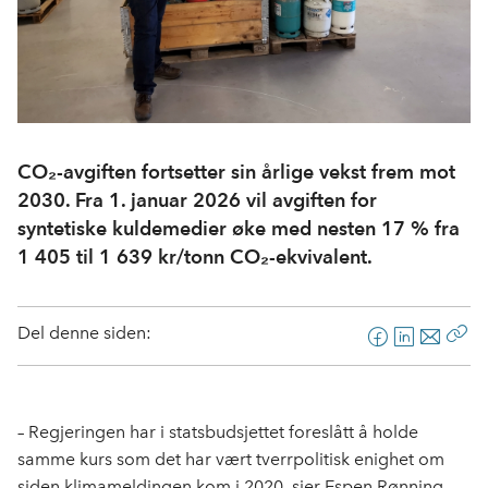
CO₂-avgiften fortsetter sin årlige vekst frem mot
2030. Fra 1. januar 2026 vil avgiften for
syntetiske kuldemedier øke med nesten 17 % fra
1 405 til 1 639 kr/tonn CO₂-ekvivalent.
Del denne siden:
F
L
E
Kop
a
i
-
len
c
n
p
e
k
o
– Regjeringen har i statsbudsjettet foreslått å holde
b
e
s
samme kurs som det har vært tverrpolitisk enighet om
o
d
t
siden klimameldingen kom i 2020, sier Espen Rønning,