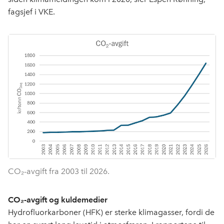
o
I
fagsjef i VKE.
k
n
CO₂-avgift fra 2003 til 2026.
C
O₂-avgift og kuldemedier
Hydrofluorkarboner (HFK) er sterke klimagasser, fordi de