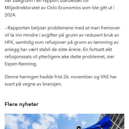
har bakgrunn i en rapport utarbeidet for
Miljødirektoratet av Oslo Economics som ble gitt ut i
2024.
– Rapporten belyser problemene med at man fremover
vil ta inn mindre i avgifter på grunn av redusert bruk av
HFK, samtidig som refusjoner på grunn av tømming av
anlegg har vært stabil de siste årene. En fortsatt økt
refusjonssats vil ytterligere øke dette problemet, sier
Espen Rønning.
Denne høringen hadde frist 26. november og VKE har
svart på vegne av bransjen.
Flere nyheter