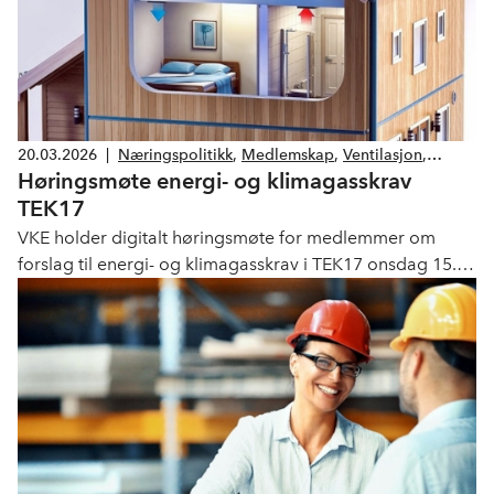
20.03.2026
|
Næringspolitikk
,
Medlemskap
,
Ventilasjon
,
Høringsmøte energi- og klimagasskrav
Kulde
,
Energi
,
Klima og miljø
,
Lover og forskrifter
TEK17
VKE holder digitalt høringsmøte for medlemmer om
forslag til energi- og klimagasskrav i TEK17 onsdag 15.
april kl. 13.00 – 16.00.