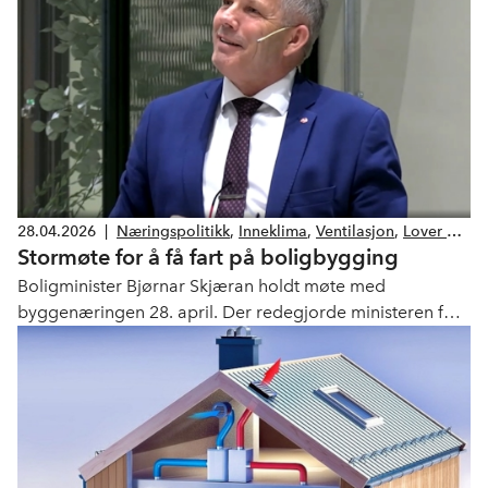
28.04.2026
|
Næringspolitikk
,
Inneklima
,
Ventilasjon
,
Lover og
Stormøte for å få fart på boligbygging
forskrifter
Boligminister Bjørnar Skjæran holdt møte med
byggenæringen 28. april. Der redegjorde ministeren for
regjeringens videre arbeid for å nå målet om
igangsetting av 130.000 nye boliger innen 2030.