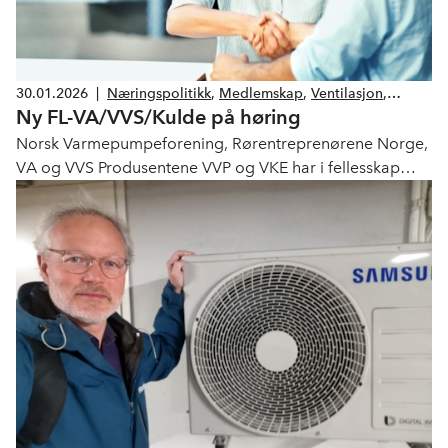
30.01.2026
|
Næringspolitikk
,
Medlemskap
,
Ventilasjon
,
Ny FL-VA/VVS/Kulde på høring
Kulde
,
Energi
,
Høring
Norsk Varmepumpeforening, Rørentreprenørene Norge,
VA og VVS Produsentene VVP og VKE har i fellesskap
utarbeidet et forslag til felles salgs- og
leveringsbetingelser for VA, VVS og kuldebransjen som
skal erstatte FL-VA/VVS/Kulde 2023.