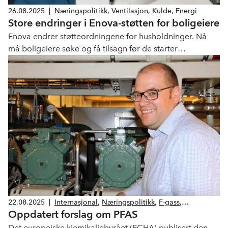
26.08.2025
|
Næringspolitikk
,
Ventilasjon
,
Kulde
,
Energi
Store endringer i Enova-støtten for boligeiere
Enova endrer støtteordningene for husholdninger. Nå
må boligeiere søke og få tilsagn før de starter
energitiltak. Samtidig blir det åpnet for støtte til flere
vanlige energiløsninger – mens noen ordninger fases ut.
22.08.2025
|
Internasjonal
,
Næringspolitikk
,
F-gass
,
Oppdatert forslag om PFAS
Ventilasjon
,
Kulde
,
Klima og miljø
Det europeiske kjemikaliebyrået (ECHA) publisert den