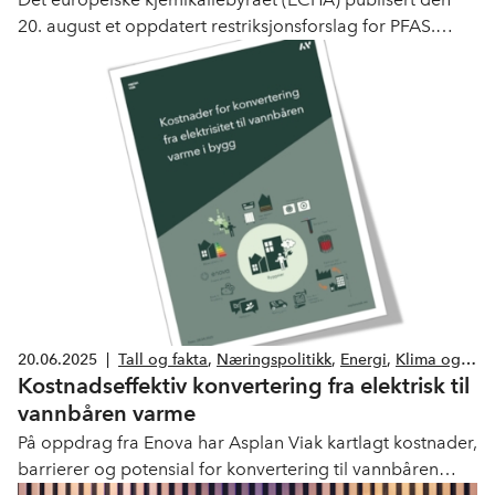
20. august et oppdatert restriksjonsforslag for PFAS.
Oppdateringen er utarbeidet av Tyskland, Nederland,
Sverige, Danmark og Norge, de samme landene som
leverte det opprinnelige forslaget i januar 2023.
20.06.2025
|
Tall og fakta
,
Næringspolitikk
,
Energi
,
Klima og
Kostnadseffektiv konvertering fra elektrisk til
miljø
vannbåren varme
På oppdrag fra Enova har Asplan Viak kartlagt kostnader,
barrierer og potensial for konvertering til vannbåren