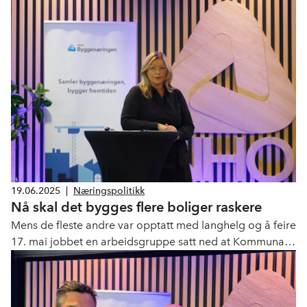
varme i bygninger. Studien viser at det er en tydelig
sammenheng mellom kompetanse og kostnader. Billig
strøm fra vannkraft, og en systematisk satsning på
elektrisk oppvarming i mange tiår, er årsaken til at
dagens marked for vannbåren varme fortsatt er lite
skriver Asplan Viak.
19.06.2025
|
Næringspolitikk
Nå skal det bygges flere boliger raskere
Mens de fleste andre var opptatt med langhelg og å feire
17. mai jobbet en arbeidsgruppe satt ned at Kommunal-
og distriksdepartementet hardt med å få ferdig en
rapport med tiltak som skal gjør plan- og
byggesakprosessen raskere. Arbeidet er et ledd i