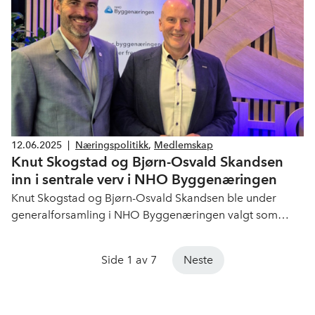
regjeringens mål om 130 000 nye boliger innen 2030.
12.06.2025
|
Næringspolitikk
,
Medlemskap
Knut Skogstad og Bjørn-Osvald Skandsen
inn i sentrale verv i NHO Byggenæringen
Knut Skogstad og Bjørn-Osvald Skandsen ble under
generalforsamling i NHO Byggenæringen valgt som
henholdsvis, styremedlem i NHO Byggenæringen og
medlem av NHO Byggenæringens valgkomité. Med
Side 1 av 7
Neste
dette valget er VKE godt representert i Norges viktigste
organisasjon for bygg og anlegg.