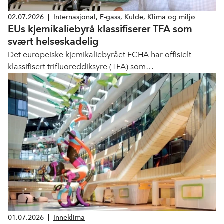
02.07.2026
|
Internasjonal
,
F-gass
,
Kulde
,
Klima og miljø
EUs kjemikaliebyrå klassifiserer TFA som
svært helseskadelig
Det europeiske kjemikaliebyrået ECHA har offisielt
klassifisert trifluoreddiksyre (TFA) som
reproduksjonstoksisk (kategori 1B), og konkluderer med
at stoffet «kan skade det ufødte barnet» og er «mistenkt
for å skade fruktbarheten». R-1234yf (HFO) er i dag den
største kilden til menneskeskapt TFA fra kuldebransjen.
01.07.2026
|
Inneklima