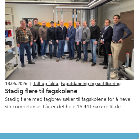
18.05.2026
|
Tall og fakta
,
Fagutdanning og sertifisering
Stadig flere til fagskolene
Stadig flere med fagbrev søker til fagskolene for å heve
sin kompetanse. I år er det hele 16 441 søkere til de
forskjellige fagene som fagskolene tilbyr, over 300 av
disse har søkt til fag som relevante for vår bransje.