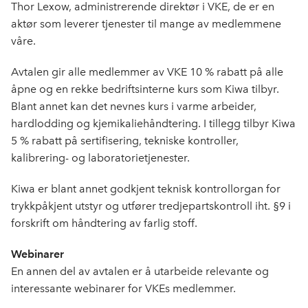
o
d
t
Thor Lexow, administrerende direktør i VKE, de er en
o
I
aktør som leverer tjenester til mange av medlemmene
k
n
våre.
Avtalen gir alle medlemmer av VKE 10 % rabatt på alle
åpne og en rekke bedriftsinterne kurs som Kiwa tilbyr.
Blant annet kan det nevnes kurs i varme arbeider,
hardlodding og kjemikaliehåndtering. I tillegg tilbyr Kiwa
5 % rabatt på sertifisering, tekniske kontroller,
kalibrering- og laboratorietjenester.
Kiwa er blant annet godkjent teknisk kontrollorgan for
trykkpåkjent utstyr og utfører tredjepartskontroll iht. §9 i
forskrift om håndtering av farlig stoff.
Webinarer
En annen del av avtalen er å utarbeide relevante og
interessante webinarer for VKEs medlemmer.