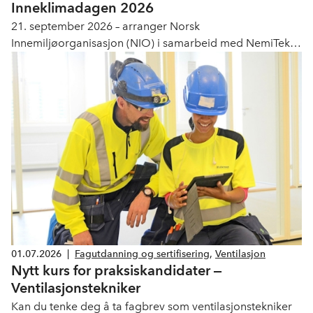
Inneklimadagen 2026
21. september 2026 – arranger Norsk
Innemiljøorganisasjon (NIO) i samarbeid med NemiTek
én hel dag viet til kunnskap, forskning og praksis innen
inneklima, og en markering av 25 år med NIO.
01.07.2026
|
Fagutdanning og sertifisering
,
Ventilasjon
Nytt kurs for praksiskandidater ‒
Ventilasjonstekniker
Kan du tenke deg å ta fagbrev som ventilasjonstekniker