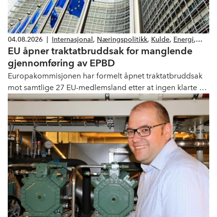
04.08.2026
|
Internasjonal
,
Næringspolitikk
,
Kulde
,
Energi
,
EU åpner traktatbruddsak for manglende
Klima og miljø
,
Lover og forskrifter
gjennomføring av EPBD
Europakommisjonen har formelt åpnet traktatbruddsak
mot samtlige 27 EU-medlemsland etter at ingen klarte å
innlemme det reviderte bygningsenergidirektivet (recast
EPBD) i sin nasjonale lovgivning innen fristen i mai 2026.