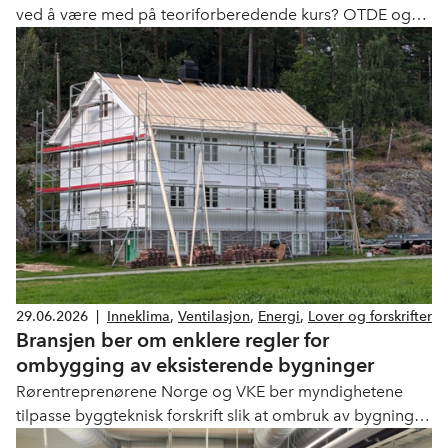
ved å være med på teoriforberedende kurs? OTDE og
VKE setter nå opp et nytt kurs til høsten.
29.06.2026
|
Inneklima
,
Ventilasjon
,
Energi
,
Lover og forskrifter
Bransjen ber om enklere regler for
ombygging av eksisterende bygninger
Rørentreprenørene Norge og VKE ber myndighetene
tilpasse byggteknisk forskrift slik at ombruk av bygninger
faktisk blir gjennomførbart.