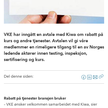
VKE har inngått en avtale med Kiwa om rabatt på
kurs og andre tjenester. Avtalen vil gi våre
medlemmer en rimeligere tilgang til en av Norges
ledende aktører innen testing, inspeksjon,
sertifisering og kurs.
Del denne siden:
F
L
E
Kop
a
i
-
len
c
n
p
e
k
o
Rabatt på tjenester bransjen bruker
b
e
s
– VKE ønsker velkommen samarbeidet med Kiwa, sier