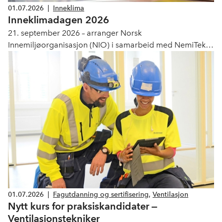
01.07.2026
|
Inneklima
Inneklimadagen 2026
21. september 2026 – arranger Norsk
Innemiljøorganisasjon (NIO) i samarbeid med NemiTek
én hel dag viet til kunnskap, forskning og praksis innen
inneklima, og en markering av 25 år med NIO.
01.07.2026
|
Fagutdanning og sertifisering
,
Ventilasjon
Nytt kurs for praksiskandidater ‒
Ventilasjonstekniker