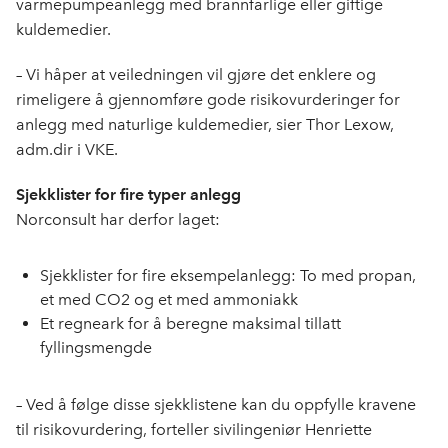
varmepumpeanlegg med brannfarlige eller giftige
o
I
kuldemedier.
k
n
– Vi håper at veiledningen vil gjøre det enklere og
rimeligere å gjennomføre gode risikovurderinger for
anlegg med naturlige kuldemedier, sier Thor Lexow,
adm.dir i VKE.
Sjekklister for fire typer anlegg
Norconsult har derfor laget:
Sjekklister for fire eksempelanlegg: To med propan,
et med CO2 og et med ammoniakk
Et regneark for å beregne maksimal tillatt
fyllingsmengde
– Ved å følge disse sjekklistene kan du oppfylle kravene
til risikovurdering, forteller sivilingeniør Henriette