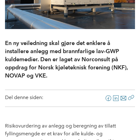
En ny veiledning skal gjøre det enklere å
installere anlegg med brannfarlige lav-GWP
kuldemedier. Den er laget av Norconsult på
oppdrag for Norsk kjøleteknisk forening (NKF),
NOVAP og VKE.
Del denne siden:
F
L
E
Kop
a
i
-
len
c
n
p
e
k
o
Risikovurdering av anlegg og beregning av tillatt
b
e
s
fyllingsmengde er et krav for alle kulde- og
o
d
t