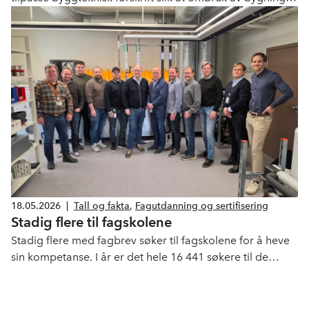
faktisk blir gjennomførbart.
18.05.2026
|
Tall og fakta
,
Fagutdanning og sertifisering
Stadig flere til fagskolene
Stadig flere med fagbrev søker til fagskolene for å heve
sin kompetanse. I år er det hele 16 441 søkere til de
forskjellige fagene som fagskolene tilbyr, over 300 av
disse har søkt til fag som relevante for vår bransje.