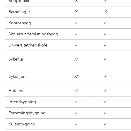
Boligblokk
X
✓
Barnehager
X
X
Kontorbygg
✓
✓
Skoler/undervisningsbygg
✓
✓
Universitet/høgskole
✓
✓
Sykehus
X*
✓
Sykehjem
X*
✓
Hoteller
✓
✓
Idrettsbygning
✓
✓
Forretningsbygning
✓
✓
Kulturbygning
✓
✓