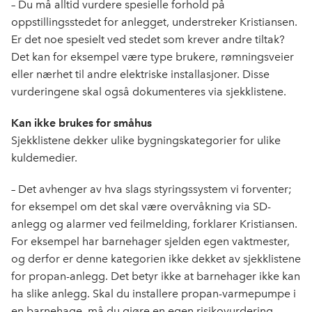
– Du må alltid vurdere spesielle forhold på
oppstillingsstedet for anlegget, understreker Kristiansen.
Er det noe spesielt ved stedet som krever andre tiltak?
Det kan for eksempel være type brukere, rømningsveier
eller nærhet til andre elektriske installasjoner. Disse
vurderingene skal også dokumenteres via sjekklistene.
Kan ikke brukes for småhus
Sjekklistene dekker ulike bygningskategorier for ulike
kuldemedier.
– Det avhenger av hva slags styringssystem vi forventer;
for eksempel om det skal være overvåkning via SD-
anlegg og alarmer ved feilmelding, forklarer Kristiansen.
For eksempel har barnehager sjelden egen vaktmester,
og derfor er denne kategorien ikke dekket av sjekklistene
for propan-anlegg. Det betyr ikke at barnehager ikke kan
ha slike anlegg. Skal du installere propan-varmepumpe i
en barnehage, må du gjøre en egen risikovurdering,