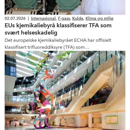
02.07.2026
|
Internasjonal
,
F-gass
,
Kulde
,
Klima og miljø
EUs kjemikaliebyrå klassifiserer TFA som
svært helseskadelig
Det europeiske kjemikaliebyrået ECHA har offisielt
klassifisert trifluoreddiksyre (TFA) som
reproduksjonstoksisk (kategori 1B), og konkluderer med
at stoffet «kan skade det ufødte barnet» og er «mistenkt
for å skade fruktbarheten». R-1234yf (HFO) er i dag den
største kilden til menneskeskapt TFA fra kuldebransjen.