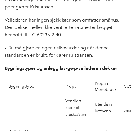
poengterer Kristiansen.
Veilederen har ingen sjekklister som omfatter småhus.
Den dekker heller ikke ventilerte kabinetter bygget i
henhold til IEC 60335-2-40.
– Du må gjøre en egen risikovurdering når denne
standarden er brukt, forklarer Kristiansen.
Bygningstyper og anlegg lav-gwp-veilederen dekker
Propan
Bygningstype
Propan
CO
Monoblock
Ventilert
Utendørs
kabinett
væs
luft/vann
væske/vann