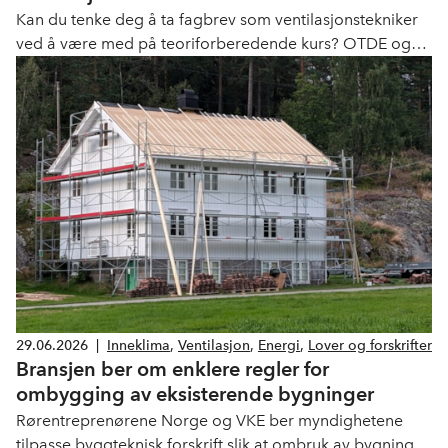
Kan du tenke deg å ta fagbrev som ventilasjonstekniker
ved å være med på teoriforberedende kurs? OTDE og
VKE setter nå opp et nytt kurs til høsten.
29.06.2026
|
Inneklima
,
Ventilasjon
,
Energi
,
Lover og forskrifter
Bransjen ber om enklere regler for
ombygging av eksisterende bygninger
Rørentreprenørene Norge og VKE ber myndighetene
tilpasse byggteknisk forskrift slik at ombruk av bygninger