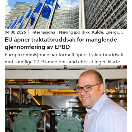
04.08.2026
|
Internasjonal
,
Næringspolitikk
,
Kulde
,
Energi
,
EU åpner traktatbruddsak for manglende
Klima og miljø
,
Lover og forskrifter
gjennomføring av EPBD
Europakommisjonen har formelt åpnet traktatbruddsak
mot samtlige 27 EU-medlemsland etter at ingen klarte å
innlemme det reviderte bygningsenergidirektivet (recast
EPBD) i sin nasjonale lovgivning innen fristen i mai 2026.